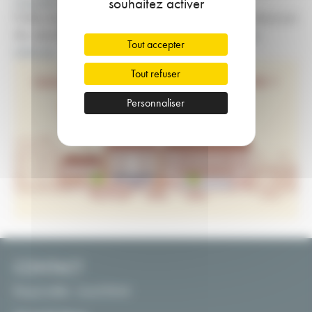
souhaitez activer
Caussade
et dans les bourgs centres périphériques.
Profitez des nombreuses opportunités d'implantation en démarrant
dès aujourd’hui
votre projet d'ouverture de commerce sur
Tout accepter
inSiti.com.
Tout refuser
Personnaliser
CONTACT
Responsable : Lionel RAMI